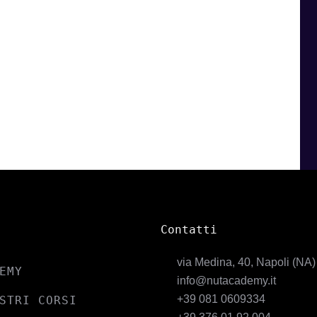
Contatti
via Medina, 40, Napoli (NA)
EMY
info@nutacademy.it
+39 081 0609334
STRI CORSI