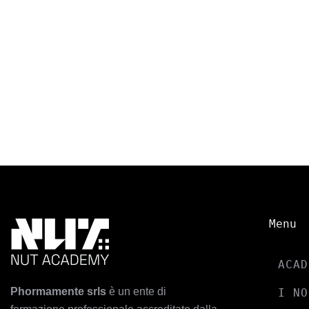
Menu
ACAD
Phormamente srls
è un ente di
I NO